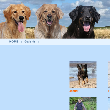
HOME ::
Galerie ::
Januar
F