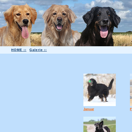
HOME ::
Galerie ::
Januar
F