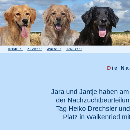
HOME ::
Zucht ::
Würfe ::
J-Wurf ::
D
ie N
Jara und Jantje haben am
der Nachzuchtbeurteilun
Tag Heiko Drechsler und
Platz in Walkenried mit